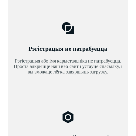
Рэгістрацыя не патрабуецца
Рэгістрацыя або імя карыстальніка не патрабуецца.
Проста адкрыйце наш вэб-сайт і ўстаўце спасылку, і
вы зможаце лёгка завяршыць загрузку.