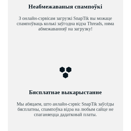
Неабмежаваныя спампоўкі
З онлайн-сэрвісам загрузкі SnapTik вы можаце
спампоўваць колькі заўгодна відэа Threads, няма
абмежаванняў на загрузку!
Бясплатнае выкарыстанне
Мы абяцаем, што анлайн-сэрвіс SnapTik заўсёды
бясплатны, спампоўка відэа на любым сайце не
спаганяецца дадатковай платы.