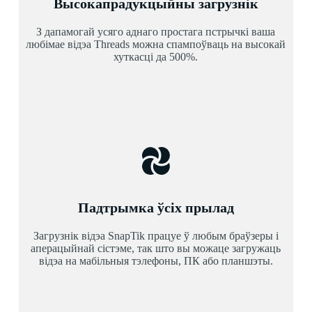
Высокапрадукцыйны загрузнік
З дапамогай усяго аднаго простага пстрычкі ваша
любімае відэа Threads можна спампоўваць на высокай
хуткасці да 500%.
Падтрымка ўсіх прылад
Загрузнік відэа SnapTik працуе ў любым браўзеры і
аперацыйнай сістэме, так што вы можаце загружаць
відэа на мабільныя тэлефоны, ПК або планшэты.