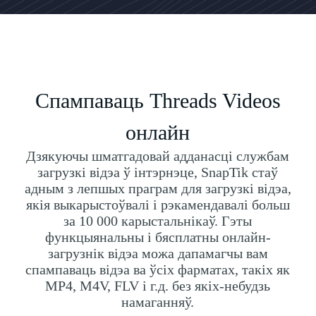
Спампаваць Threads Videos
онлайн
Дзякуючы шматгадовай адданасці службам
загрузкі відэа ў інтэрнэце, SnapTik стаў
адным з лепшых праграм для загрузкі відэа,
якія выкарыстоўвалі і рэкамендавалі больш
за 10 000 карыстальнікаў. Гэты
функцыянальны і бясплатны онлайн-
загрузнік відэа можа дапамагчы вам
спампаваць відэа ва ўсіх фарматах, такіх як
MP4, M4V, FLV і г.д. без якіх-небудзь
намаганняў.