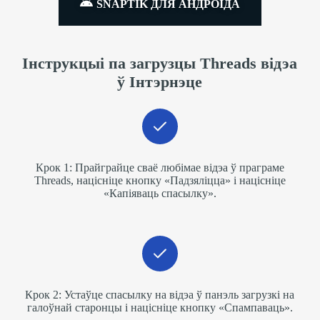
SNAPTIK ДЛЯ АНДРОІДА
Інструкцыі па загрузцы Threads відэа
ў Інтэрнэце
Крок 1: Прайграйце сваё любімае відэа ў праграме
Threads, націсніце кнопку «Падзяліцца» і націсніце
«Капіяваць спасылку».
Крок 2: Устаўце спасылку на відэа ў панэль загрузкі на
галоўнай старонцы і націсніце кнопку «Спампаваць».