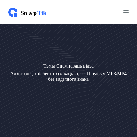
П
П
е
е
р
р
а
а
й
й
с
с
ц
ц
і
і
д
д
а
а
з
з
Тэмы Спампаваць відэа
м
м
е
е
Адзін клік, каб лёгка захаваць відэа Threads у MP3/MP4
с
с
без вадзянога знака
т
т
у
у