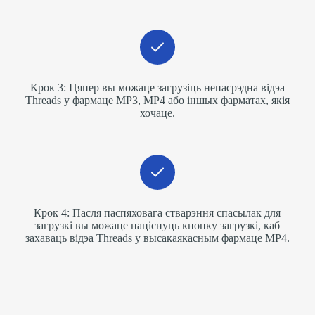
Крок 3: Цяпер вы можаце загрузіць непасрэдна відэа
Threads у фармаце MP3, MP4 або іншых фарматах, якія
хочаце.
Крок 4: Пасля паспяховага стварэння спасылак для
загрузкі вы можаце націснуць кнопку загрузкі, каб
захаваць відэа Threads у высакаякасным фармаце MP4.