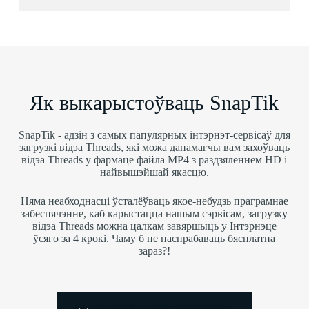
Як выкарыстоўваць SnapTik
SnapTik - адзін з самых папулярных інтэрнэт-сервісаў для
загрузкі відэа Threads, які можа дапамагчы вам захоўваць
відэа Threads у фармаце файла MP4 з раздзяленнем HD і
найвышэйшай якасцю.
Няма неабходнасці ўсталёўваць якое-небудзь праграмнае
забеспячэнне, каб карыстацца нашым сэрвісам, загрузку
відэа Threads можна цалкам завяршыць у Інтэрнэце
ўсяго за 4 крокі. Чаму б не паспрабаваць бясплатна
зараз?!