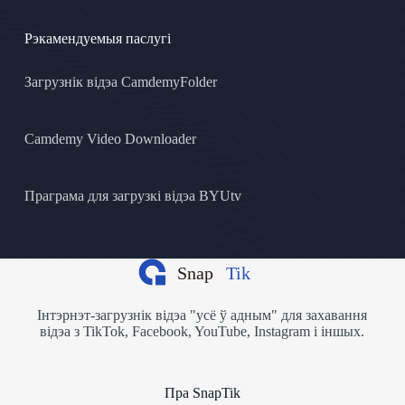
Рэкамендуемыя паслугі
Загрузнік відэа CamdemyFolder
Camdemy Video Downloader
Праграма для загрузкі відэа BYUtv
Інтэрнэт-загрузнік відэа "усё ў адным" для захавання
відэа з TikTok, Facebook, YouTube, Instagram і іншых.
Пра SnapTik