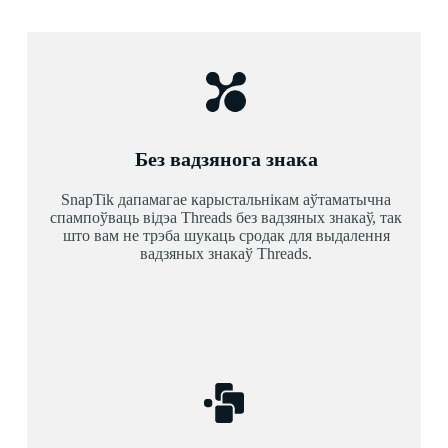
Без вадзянога знака
SnapTik дапамагае карыстальнікам аўтаматычна
спампоўваць відэа Threads без вадзяных знакаў, так
што вам не трэба шукаць сродак для выдалення
вадзяных знакаў Threads.