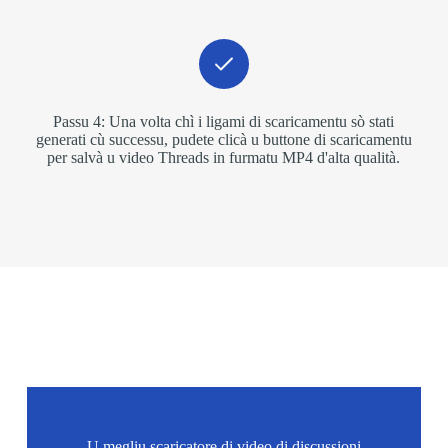
Passu 4: Una volta chì i ligami di scaricamentu sò stati
generati cù successu, pudete clicà u buttone di scaricamentu
per salvà u video Threads in furmatu MP4 d'alta qualità.
U megliu scaricatore di video di discussioni