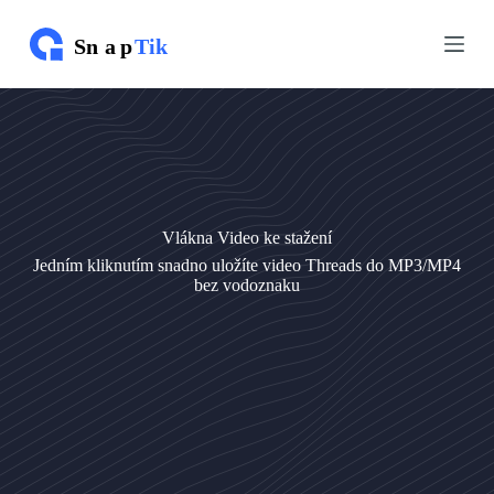
P
P
ř
ř
e
e
j
j
í
í
t
t
n
n
a
a
o
o
b
b
s
s
Vlákna Video ke stažení
a
a
h
h
Jedním kliknutím snadno uložíte video Threads do MP3/MP4
bez vodoznaku