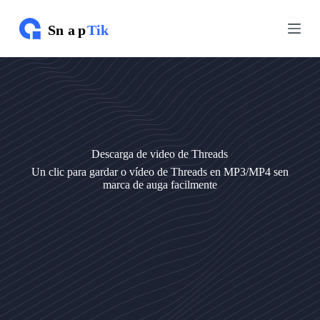
I
I
r
r
a
a
o
o
c
c
o
o
n
n
t
t
i
i
d
d
o
o
Descarga de video de Threads
Un clic para gardar o vídeo de Threads en MP3/MP4 sen
marca de auga facilmente