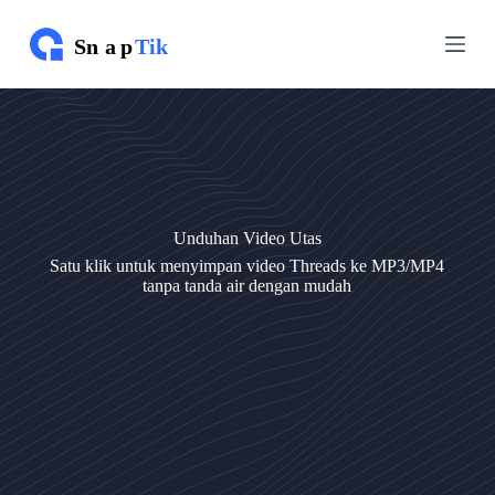
L
L
e
e
w
w
a
a
t
t
i
i
k
k
e
e
k
k
o
o
n
n
Unduhan Video Utas
t
t
e
e
Satu klik untuk menyimpan video Threads ke MP3/MP4
n
n
tanpa tanda air dengan mudah