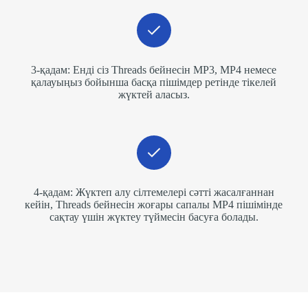
3-қадам: Енді сіз Threads бейнесін MP3, MP4 немесе
қалауыңыз бойынша басқа пішімдер ретінде тікелей
жүктей аласыз.
4-қадам: Жүктеп алу сілтемелері сәтті жасалғаннан
кейін, Threads бейнесін жоғары сапалы MP4 пішімінде
сақтау үшін жүктеу түймесін басуға болады.