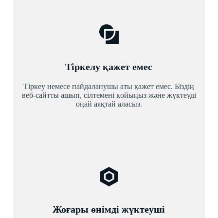
Тіркелу қажет емес
Тіркеу немесе пайдаланушы аты қажет емес. Біздің
веб-сайтты ашып, сілтемені қойыңыз және жүктеуді
оңай аяқтай аласыз.
Жоғары өнімді жүктеуші