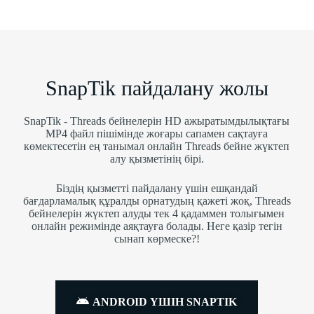
SnapTik пайдалану жолы
SnapTik - Threads бейнелерін HD ажыратымдылықтағы
MP4 файл пішімінде жоғары сапамен сақтауға
көмектесетін ең танымал онлайн Threads бейне жүктеп
алу қызметінің бірі.
Біздің қызметті пайдалану үшін ешқандай
бағдарламалық құралды орнатудың қажеті жоқ, Threads
бейнелерін жүктеп алуды тек 4 қадаммен толығымен
онлайн режимінде аяқтауға болады. Неге қазір тегін
сынап көрмеске?!
ANDROID ҮШІН SNAPTIK