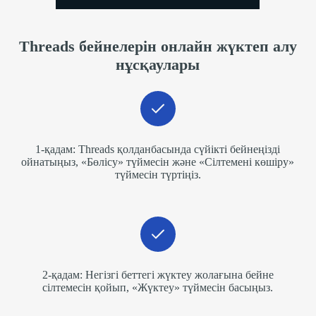
Threads бейнелерін онлайн жүктеп алу
нұсқаулары
1-қадам: Threads қолданбасында сүйікті бейнеңізді
ойнатыңыз, «Бөлісу» түймесін және «Сілтемені көшіру»
түймесін түртіңіз.
2-қадам: Негізгі беттегі жүктеу жолағына бейне
сілтемесін қойып, «Жүктеу» түймесін басыңыз.