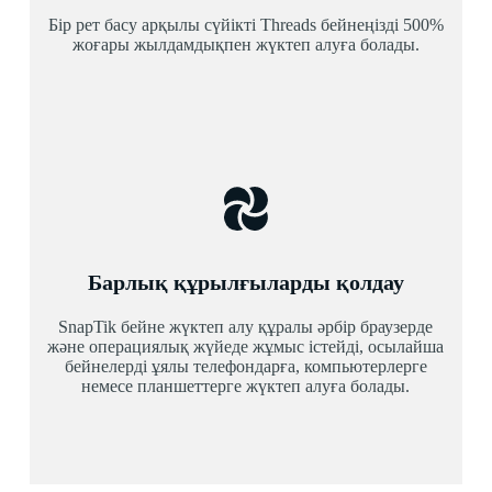
Бір рет басу арқылы сүйікті Threads бейнеңізді 500%
жоғары жылдамдықпен жүктеп алуға болады.
Барлық құрылғыларды қолдау
SnapTik бейне жүктеп алу құралы әрбір браузерде
және операциялық жүйеде жұмыс істейді, осылайша
бейнелерді ұялы телефондарға, компьютерлерге
немесе планшеттерге жүктеп алуға болады.