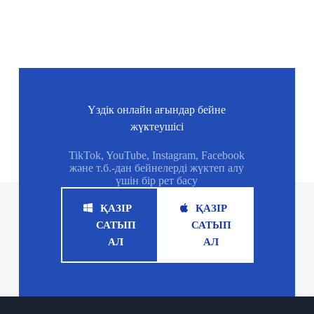
Үздік онлайн ағындар бейне
жүктеушісі
TikTok, YouTube, Instagram, Facebook
және т.б.-дан бейнелерді жүктеп алу
үшін бір рет басу
ҚАЗІР
ҚАЗІР
САТЫП
САТЫП
АЛ
АЛ