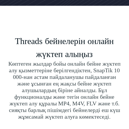
Threads бейнелерін онлайн
жүктеп алыңыз
Көптеген жылдар бойы онлайн бейне жүктеп
алу қызметтеріне берілгендіктен, SnapTik 10
000-нан астам пайдаланушы пайдаланған
және ұсынған ең жақсы бейне жүктеп
алушылардың біріне айналды. Бұл
функционалды және тегін онлайн бейне
жүктеп алу құралы MP4, M4V, FLV және т.б.
сияқты барлық пішімдегі бейнелерді еш күш
жұмсамай жүктеп алуға көмектеседі.