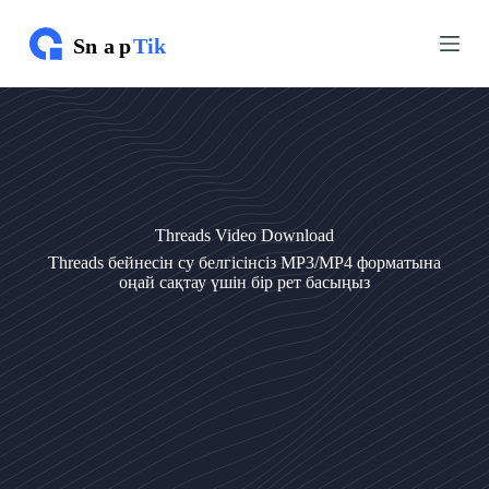
М
М
а
а
з
з
м
м
ұ
ұ
н
н
ғ
ғ
а
а
ө
ө
т
т
у
у
Threads Video Download
Threads бейнесін су белгісінсіз MP3/MP4 форматына
оңай сақтау үшін бір рет басыңыз