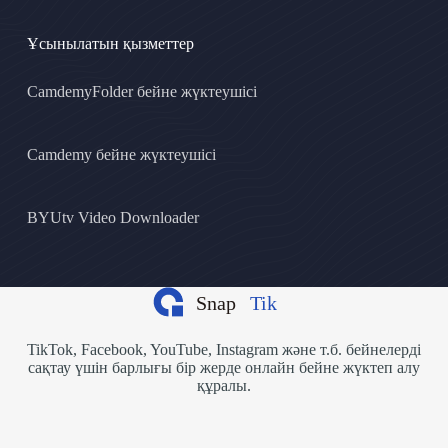
Ұсынылатын қызметтер
CamdemyFolder бейне жүктеушісі
Camdemy бейне жүктеушісі
BYUtv Video Downloader
TikTok, Facebook, YouTube, Instagram және т.б. бейнелерді
сақтау үшін барлығы бір жерде онлайн бейне жүктеп алу
құралы.