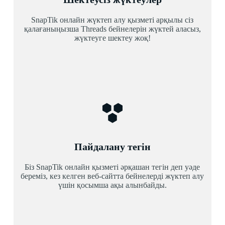
SnapTik онлайн жүктеп алу қызметі арқылы сіз
қалағаныңызша Threads бейнелерін жүктей аласыз,
жүктеуге шектеу жоқ!
Пайдалану тегін
Біз SnapTik онлайн қызметі әрқашан тегін деп уәде
береміз, кез келген веб-сайтта бейнелерді жүктеп алу
үшін қосымша ақы алынбайды.