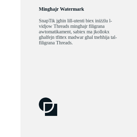
Mingħajr Watermark
SnapTik jgħin lill-utenti biex iniżżlu l-
vidjow Threads mingħajr filigrana
awtomatikament, sabiex ma jkollokx
għalfejn tfittex madwar għal tneħħija tal-
filigrana Threads.