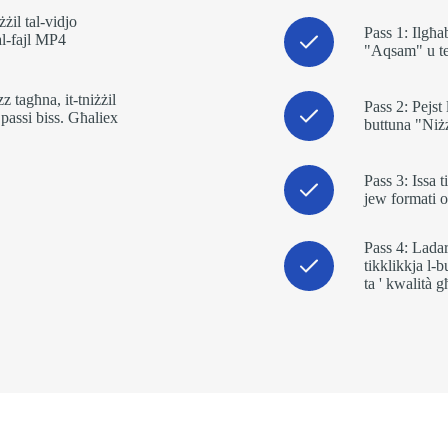
żil tal-vidjo
Pass 1: Ilgħa
tal-fajl MP4
"Aqsam" u te
z tagħna, it-tniżżil
Pass 2: Pejst 
 passi biss. Għaliex
buttuna "Niż
Pass 3: Issa 
jew formati oħ
Pass 4: Ladarb
tikklikkja l-
ta ' kwalità g