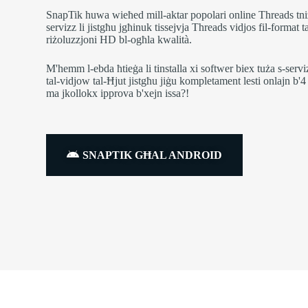
SnapTik huwa wieħed mill-aktar popolari online Threads tniż
servizz li jistgħu jgħinuk tissejvja Threads vidjos fil-format 
riżoluzzjoni HD bl-ogħla kwalità.
M'hemm l-ebda ħtieġa li tinstalla xi softwer biex tuża s-serviz
tal-vidjow tal-Ħjut jistgħu jiġu kompletament lesti onlajn b'4
ma jkollokx ipprova b'xejn issa?!
SNAPTIK GĦAL ANDROID