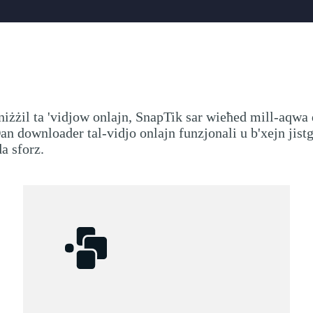
 tniżżil ta 'vidjow onlajn, SnapTik sar wieħed mill-aqwa
 downloader tal-vidjo onlajn funzjonali u b'xejn jistgħ
a sforz.