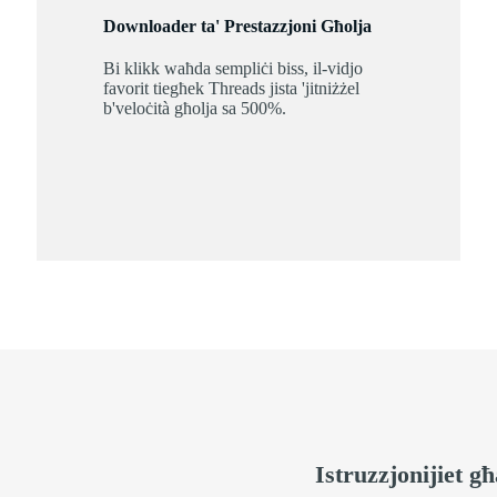
Downloader ta' Prestazzjoni Għolja
Bi klikk waħda sempliċi biss, il-vidjo
favorit tiegħek Threads jista 'jitniżżel
b'veloċità għolja sa 500%.
Istruzzjonijiet għ