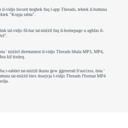
b il-vidjo favorit tiegħek fuq l-app Threads, tektek il-buttuna
ktek "Kopja rabta".
link tal-vidjo fil-bar tat-tniżżil fuq il-homepage u agħfas il-
żel".
tista ' tniżżel direttament il-vidjo Threads bħala MP3, MP4,
ra kif tixtieq.
a r-rabtiet tat-tniżżil ikunu ġew ġġenerati b'suċċess, tista '
buttuna tat-tniżżil biex tissejvja l-vidjo Threads f'format MP4
ħolja.