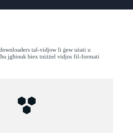
 downloaders tal-vidjow li ġew użati u
u jgħinuk biex tniżżel vidjos fil-formati