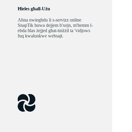
Ħieles għall-Użu
Aħna nwiegħdu li s-servizz online
SnapTik huwa dejjem b'xejn, m'hemm l-
ebda ħlas żejjed għat-tniżżil ta 'vidjows
fuq kwalunkwe websajt.