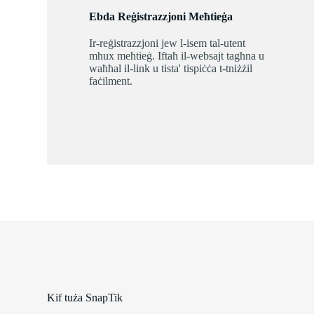
Ebda Reġistrazzjoni Meħtieġa
Ir-reġistrazzjoni jew l-isem tal-utent
mhux meħtieġ. Iftaħ il-websajt tagħna u
waħħal il-link u tista' tispiċċa t-tniżżil
faċilment.
Kif tuża SnapTik