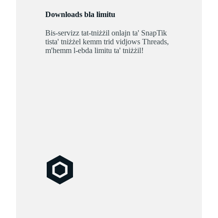
Downloads bla limitu
Bis-servizz tat-tniżżil onlajn ta' SnapTik
tista' tniżżel kemm trid vidjows Threads,
m'hemm l-ebda limitu ta' tniżżil!