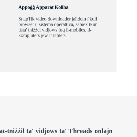
Appoġġ Apparat Kollha
SnapTik video downloader jaħdem f'kull
browser u sistema operattiva, sabiex tkun
tista' tniżżel vidjows fuq il-mobiles, il-
kompjuters jew it-tablets.
at-tniżżil ta' vidjows ta' Threads onlajn