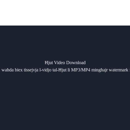
Ħjut Video Download
a waħda biex tissejvja l-vidjo tal-Ħjut li MP3/MP4 mingħajr watermark 