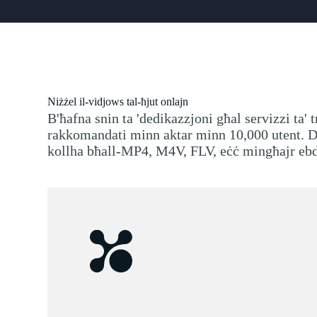
Niżżel il-vidjows tal-ħjut onlajn
B'ħafna snin ta 'dedikazzjoni għal servizzi ta'
rakkomandati minn aktar minn 10,000 utent. Dan
kollha bħall-MP4, M4V, FLV, eċċ mingħajr ebd