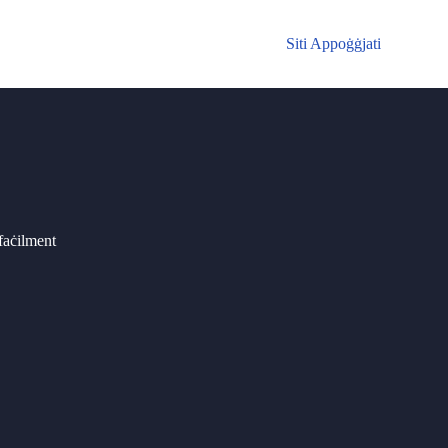
Siti Appoġġjati
faċilment