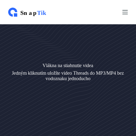
P
P
r
r
e
e
s
s
k
k
o
o
č
č
i
i
ť
ť
n
n
a
a
Vlákna na stiahnutie videa
o
o
b
b
Jedným kliknutím uložíte video Threads do MP3/MP4 bez
s
s
vodoznaku jednoducho
a
a
h
h