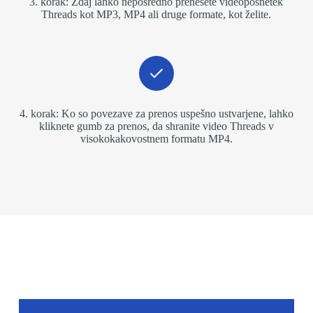
3. korak: Zdaj lahko neposredno prenesete videoposnetek
Threads kot MP3, MP4 ali druge formate, kot želite.
4. korak: Ko so povezave za prenos uspešno ustvarjene, lahko
kliknete gumb za prenos, da shranite video Threads v
visokokakovostnem formatu MP4.