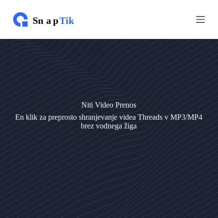
P
P
r
r
e
e
s
s
k
k
o
o
č
č
i
i
n
n
a
a
v
v
Niti Video Prenos
s
s
e
e
En klik za preprosto shranjevanje videa Threads v MP3/MP4
b
b
brez vodnega žiga
i
i
n
n
o
o