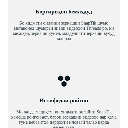
Боргириҳои бемаҳдуд
Бо хидмати онлайни зеркашии SnapTik шумо
метавонед шумораи зиёди видеоҳои Threads-ро, ки
мехоҳед, зеркашӣ кунед, маҳдудияти зеркашӣ вуҷуд
надорад!
Истифодаи ройгон
Мо ваъда медиҳем, ки хидмати онлайни SnapTik
ҳамеша ройгон аст, барои зеркашии видеоҳо дар ҳама
гуна вебсайтҳо пардохти иловагӣ талаб карда
намешавад.