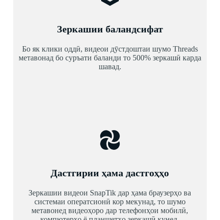
Зеркашии баландсифат
Бо як клики оддӣ, видеои дӯстдоштаи шумо Threads
метавонад бо суръати баланди то 500% зеркашӣ карда
шавад.
Дастгирии ҳама дастгоҳҳо
Зеркашии видеои SnapTik дар ҳама браузерҳо ва
системаи оператсионӣ кор мекунад, то шумо
метавонед видеоҳоро дар телефонҳои мобилӣ,
компютерҳо ё планшетҳо зеркашӣ кунед.