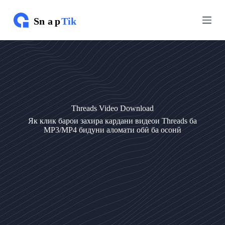
Г
Г
у
у
з
з
а
а
ш
ш
т
т
а
а
н
н
б
б
а
а
м
м
Threads Video Download
у
у
н
н
Як клик барои захира кардани видеои Threads ба
д
д
MP3/MP4 бидуни аломати обӣ ба осонӣ
а
а
р
р
и
и
ҷ
ҷ
а
а