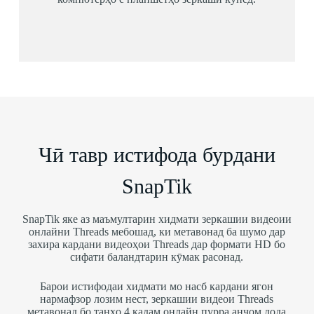
Чӣ тавр истифода бурдани
SnapTik
SnapTik яке аз маъмултарин хидмати зеркашии видеоии
онлайни Threads мебошад, ки метавонад ба шумо дар
захира кардани видеоҳои Threads дар формати HD бо
сифати баландтарин кӯмак расонад.
Барои истифодаи хидмати мо насб кардани ягон
нармафзор лозим нест, зеркашии видеои Threads
метавонад бо танҳо 4 қадам онлайн пурра анҷом дода