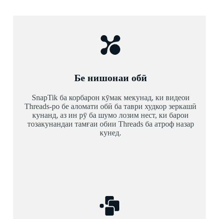
Бе нишонаи обӣ
SnapTik ба корбарон кӯмак мекунад, ки видеои
Threads-ро бе аломати обӣ ба таври худкор зеркашӣ
кунанд, аз ин рӯ ба шумо лозим нест, ки барои
тозакунандаи тамғаи обии Threads ба атроф назар
кунед.