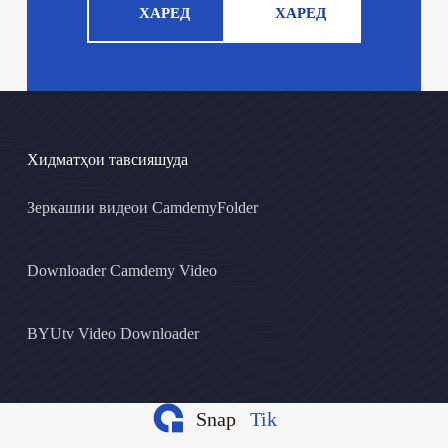
ХАРЕД
ХАРЕД
Хидматҳои тавсияшуда
Зеркашии видеои CamdemyFolder
Downloader Camdemy Video
BYUtv Video Downloader