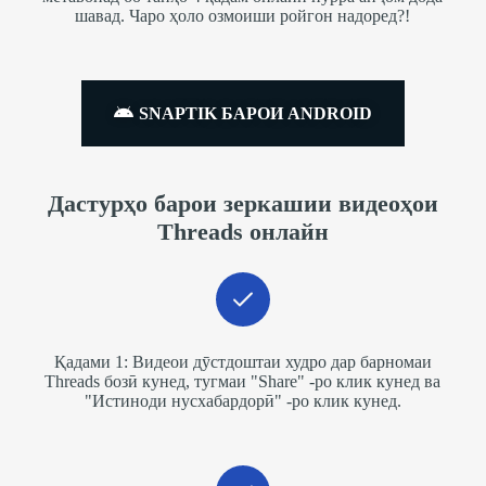
шавад. Чаро ҳоло озмоиши ройгон надоред?!
SNAPTIK БАРОИ ANDROID
Дастурҳо барои зеркашии видеоҳои
Threads онлайн
Қадами 1: Видеои дӯстдоштаи худро дар барномаи
Threads бозӣ кунед, тугмаи "Share" -ро клик кунед ва
"Истиноди нусхабардорӣ" -ро клик кунед.