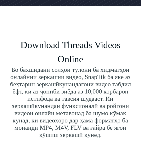
Download Threads Videos
Online
Бо бахшидани солҳои тӯлонӣ ба хидматҳои
онлайнии зеркашии видео, SnapTik ба яке аз
беҳтарин зеркашӣкунандагони видео табдил
ёфт, ки аз ҷониби зиёда аз 10,000 корбарон
истифода ва тавсия шудааст. Ин
зеркашӣкунандаи функсионалӣ ва ройгони
видеои онлайн метавонад ба шумо кӯмак
кунад, ки видеоҳоро дар ҳама форматҳо ба
монанди MP4, M4V, FLV ва ғайра бе ягон
кӯшиш зеркашӣ кунед.