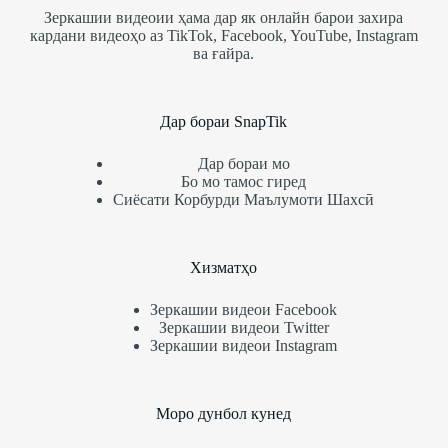
Зеркашии видеоии ҳама дар як онлайн барои захира
кардани видеоҳо аз TikTok, Facebook, YouTube, Instagram
ва ғайра.
Дар бораи SnapTik
Дар бораи мо
Бо мо тамос гиред
Сиёсати Корбурди Маълумоти Шахсӣ
Хизматҳо
Зеркашии видеои Facebook
Зеркашии видеои Twitter
Зеркашии видеои Instagram
Моро дунбол кунед