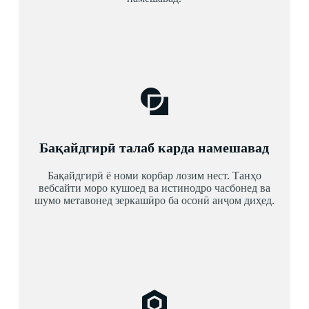
Бақайдгирӣ талаб карда намешавад
Бақайдгирӣ ё номи корбар лозим нест. Танҳо
вебсайти моро кушоед ва истинодро часбонед ва
шумо метавонед зеркашӣро ба осонӣ анҷом диҳед.