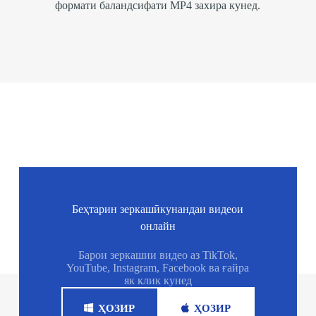
формати баландсифати MP4 захира кунед.
Беҳтарин зеркашӣкунандаи видеои
онлайн
Барои зеркашии видео аз TikTok,
YouTube, Instagram, Facebook ва ғайра
як клик кунед
ҲОЗИР
ҲОЗИР