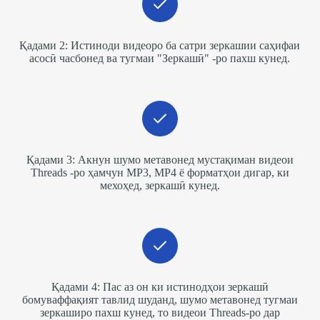
Қадами 2: Истиноди видеоро ба сатри зеркашии саҳифаи
асосӣ часбонед ва тугмаи "Зеркашӣ" -ро пахш кунед.
Қадами 3: Акнун шумо метавонед мустақиман видеои
Threads -ро ҳамчун MP3, MP4 ё форматҳои дигар, ки
мехоҳед, зеркашӣ кунед.
Қадами 4: Пас аз он ки истинодҳои зеркашӣ
бомуваффақият тавлид шуданд, шумо метавонед тугмаи
зеркаширо пахш кунед, то видеои Threads-ро дар